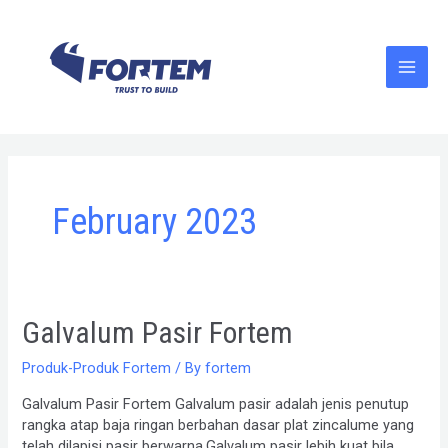
Skip
Main
to
content
Men
February 2023
Galvalum
Galvalum Pasir Fortem
Pasir
Fortem
Produk-Produk Fortem
/ By
fortem
Galvalum Pasir Fortem Galvalum pasir adalah jenis penutup
rangka atap baja ringan berbahan dasar plat zincalume yang
telah dilapisi pasir berwarna.Galvalum pasir lebih kuat bila